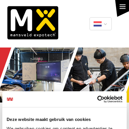
Overslaan
en
naar
de
inhoud
gaan
Nederlands
English
Mansveld Expotech
Deze website maakt gebruik van cookies
We gebruiken cookies om content en advertenties te