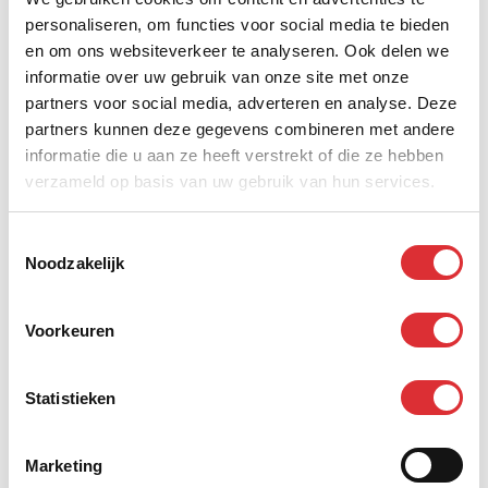
focust op
personaliseren, om functies voor social media te bieden
en om ons websiteverkeer te analyseren. Ook delen we
huisinstallateurschap
informatie over uw gebruik van onze site met onze
evenementenlocaties
partners voor social media, adverteren en analyse. Deze
partners kunnen deze gegevens combineren met andere
informatie die u aan ze heeft verstrekt of die ze hebben
Mansveld Expotech richt zich voortaan volledig op het
verzameld op basis van uw gebruik van hun services.
ontwerpen, verhuren en leveren van alle technische
rigging, energie en standvoorzieningen voor de
Toestemmingsselectie
evenementenlocaties waar ze als huisinstallateur aan
Noodzakelijk
verbonden zijn. Dit zijn RAI Amsterdam, Jaarbeurs en
MECC Maastricht.
Voorkeuren
Om goed te kunnen blijven inspelen op de
ontwikkelingen binnen de techniekbranche, zijn de
Statistieken
werkzaamheden die bij de teams Mansveld Expotech
en Mansveld Audio Video Controls zijn ondergebracht
Marketing
anders ingericht.