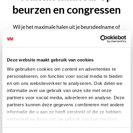
beurzen en congressen
Wil je het maximale halen uit je beursdeelname of
congres op het gebied van licht, beeld en geluid? Dan
ben je bij Mansveld Expotech aan het juiste adres. Wij
vertalen je wensen naar een totaalconcept en nemen
je alles uit handen. Van opbouw tot afbouw tot indien
Deze website maakt gebruik van cookies
gewenst technische ondersteuning tijdens het
We gebruiken cookies om content en advertenties te
evenement.
personaliseren, om functies voor social media te bieden
en om ons websiteverkeer te analyseren. Ook delen we
Huisinstallateur
informatie over uw gebruik van onze site met onze
partners voor social media, adverteren en analyse. Deze
partners kunnen deze gegevens combineren met andere
informatie die u aan ze heeft verstrekt of die ze hebben
verzameld op basis van uw gebruik van hun services.