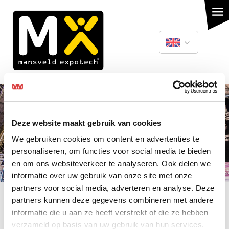
Skip
to
main
content
Deze website maakt gebruik van cookies
Nederlands
We gebruiken cookies om content en advertenties te
English
personaliseren, om functies voor social media te bieden
en om ons websiteverkeer te analyseren. Ook delen we
informatie over uw gebruik van onze site met onze
partners voor social media, adverteren en analyse. Deze
partners kunnen deze gegevens combineren met andere
informatie die u aan ze heeft verstrekt of die ze hebben
verzameld op basis van uw gebruik van hun services.