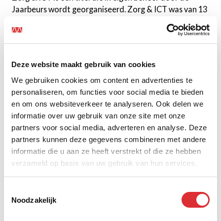
Jaarbeurs wordt georganiseerd. Zorg & ICT was van 13
tot en met 15 juni 2023 geopend voor bezoekers. En
werd georganiseerd in hal 1 van de Jaarbeurs.
Inrichting entree
Deze website maakt gebruik van cookies
We gebruiken cookies om content en advertenties te
Vóór de daadwerkelijke toegang tot de hal had de
personaliseren, om functies voor social media te bieden
organisatie het idee bezoekers door een donkere
en om ons websiteverkeer te analyseren. Ook delen we
tunnel te leiden van zo’n 60 meter lang en 10 meter
informatie over uw gebruik van onze site met onze
breed. Door het toevoegen van led strips werd de
partners voor social media, adverteren en analyse. Deze
ruimte optisch ingedeeld in zones waar aan beide
partners kunnen deze gegevens combineren met andere
zijden van de doorgang in totaal 13 start-ups zich
informatie die u aan ze heeft verstrekt of die ze hebben
konden presenteren.
verzameld op basis van uw gebruik van hun services.
Bij de voorbereiding van de inrichting van deze ruimte
waren er twee uitdagingen op te lossen. Op last van de
Toestemmingsselectie
brandweer moesten de sprinklers in het plafonds
Noodzakelijk
vrijgehouden worden en mocht de functionaliteit niet
beperkt worden in geval van een calamiteit. En de vloer