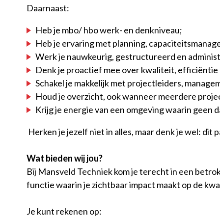
Daarnaast:
Heb je mbo/ hbo werk- en denkniveau;
Heb je ervaring met planning, capaciteitsmana
Werk je nauwkeurig, gestructureerd en administr
Denk je proactief mee over kwaliteit, efficiëntie
Schakel je makkelijk met projectleiders, managem
Houd je overzicht, ook wanneer meerdere project
Krijg je energie van een omgeving waarin geen da
Herken je jezelf niet in alles, maar denk je wel: dit
Wat bieden wij jou?
Bij Mansveld Techniek kom je terecht in een betro
functie waarin je zichtbaar impact maakt op de kwal
Je kunt rekenen op: