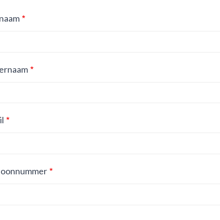
naam
ernaam
l
foonnummer