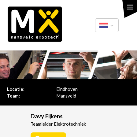
Overslaan
en
naar
de
inhoud
gaan
Nederlands
English
Locatie:
Eindhoven
Team:
Mansveld
Davy Eijkens
Teamleider Elektrotechniek