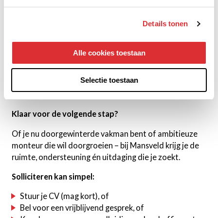
van functie/locatie ook vervoer
Details tonen
Verder
Groei: opleidingen en certificaten (als jij echt wil,
Alle cookies toestaan
investeren wij)
Begeleiding, die je echt verder helpt
Selectie toestaan
Hechte club, korte lijnen, duidelijke afspraken
Samen werken, samen oplossen, samen vieren
Klaar voor de volgende stap?
Of je nu doorgewinterde vakman bent of ambitieuze
monteur die wil doorgroeien – bij Mansveld krijg je de
ruimte, ondersteuning én uitdaging die je zoekt.
Solliciteren kan simpel:
Stuur je CV (mag kort), of
Bel voor een vrijblijvend gesprek, of