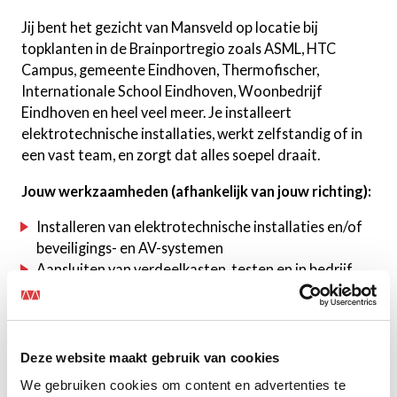
Jij bent het gezicht van Mansveld op locatie bij
topklanten in de Brainportregio zoals ASML, HTC
Campus, gemeente Eindhoven, Thermofischer,
Internationale School Eindhoven, Woonbedrijf
Eindhoven en heel veel meer. Je installeert
elektrotechnische installaties, werkt zelfstandig of in
een vast team, en zorgt dat alles soepel draait.
Jouw werkzaamheden (afhankelijk van jouw richting):
Installeren van elektrotechnische installaties en/of
beveiligings- en AV-systemen
Aansluiten van verdeelkasten, testen en in bedrijf
stellen
Kabelgoten aanleggen, voedings-, data- en
stuurkabels trekken
Netjes afmonteren in kasten en op locatie
Deze website maakt gebruik van cookies
Meedenken in de uitvoering en collega’s (ook
We gebruiken cookies om content en advertenties te
leerlingen) beter maken