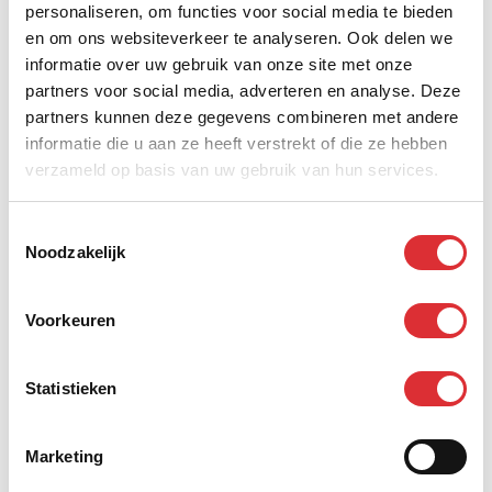
personaliseren, om functies voor social media te bieden
en om ons websiteverkeer te analyseren. Ook delen we
Wat breng je mee?
informatie over uw gebruik van onze site met onze
Je bent energiek, zelfstandig en pakt
partners voor social media, adverteren en analyse. Deze
verantwoordelijkheid
partners kunnen deze gegevens combineren met andere
Je houdt van aanpakken en denkt in oplossingen
informatie die u aan ze heeft verstrekt of die ze hebben
Je hebt ervaring in elektrotechniek (of stevige
verzameld op basis van uw gebruik van hun services.
motivatie om je daarin te ontwikkelen)
VCA en rijbewijs B
Toestemmingsselectie
Noodzakelijk
Wat krijg je van ons?
Geld, zekerheid en vrijheid
Voorkeuren
Salaris volgens CAO Metaal & Techniek, passend bij
jouw niveau
Statistieken
38 vrije dagen (25 vakantie + 13 ADV)
Vergoedingen bij flexibiliteit (Tijd voor Tijd)
Marketing
Pensioenregeling volgens CAO
Goed gereedschap, tablet/telefoon en afhankelijk