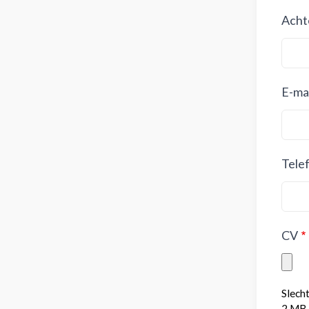
Acht
E-mai
Tele
CV
Slech
2 MB 