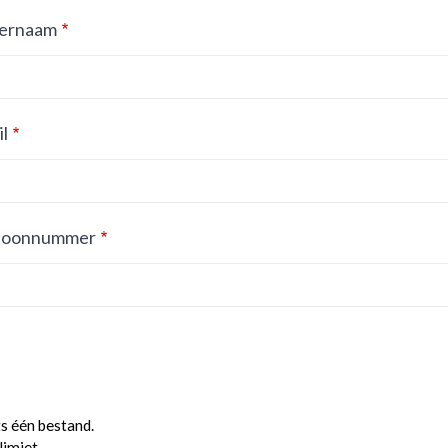
ernaam
l
foonnummer
ts één bestand.
limiet.