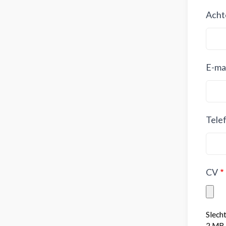
Acht
E-mai
Tele
CV
Slech
2 MB 