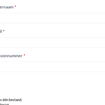
ernaam
l
foonnummer
ts één bestand.
limiet.