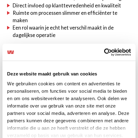
Direct invloed op klanttevredenheid en kwaliteit
Ruimte om processen slimmer en efficiënter te
maken
Een rol waarin je echt het verschil maakt in de
dagelijkse operatie
Wie zoeken wij?
We zoeken iemand die rust brengt in dynamiek en
Deze website maakt gebruik van cookies
structuur aanbrengt in processen.
We gebruiken cookies om content en advertenties te
MBO werk- en denkniveau
personaliseren, om functies voor social media te bieden
Ervaring in een vergelijkbare rol (service, planning,
en om ons websiteverkeer te analyseren. Ook delen we
coördinatie)
informatie over uw gebruik van onze site met onze
Je werkt gestructureerd en houdt overzicht
partners voor social media, adverteren en analyse. Deze
Je bent communicatief sterk en klantgericht
partners kunnen deze gegevens combineren met andere
Je neemt verantwoordelijkheid en pakt door
informatie die u aan ze heeft verstrekt of die ze hebben
Je denkt vooruit en handelt proactief
verzameld op basis van uw gebruik van hun services.