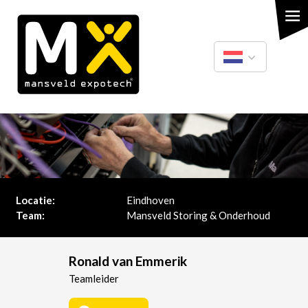
Overslaan
en
naar
de
inhoud
gaan
Nederlands
English
Locatie:
Eindhoven
Team:
Mansveld Storing & Onderhoud
Ronald van Emmerik
Teamleider