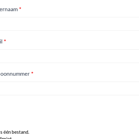
ernaam
l
foonnummer
ts één bestand.
limiet.