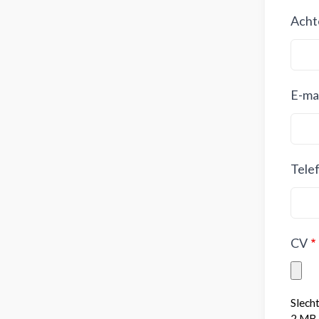
Acht
E-mai
Tele
CV
Slech
2 MB 