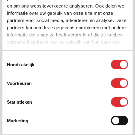
Overtuigd? Solliciteer
en om ons websiteverkeer te analyseren. Ook delen we
informatie over uw gebruik van onze site met onze
dan direct!
partners voor social media, adverteren en analyse. Deze
partners kunnen deze gegevens combineren met andere
informatie die u aan ze heeft verstrekt of die ze hebben
verzameld op basis van uw gebruik van hun services.
Voornaam
Toestemmingsselectie
Noodzakelijk
Achternaam
Voorkeuren
Statistieken
E-mail
Marketing